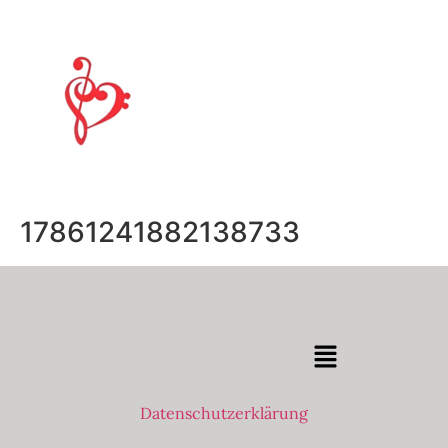
17861241882138733
Datenschutzerklärung