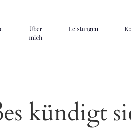
e
Über
Leistungen
Ko
mich
es kündigt si